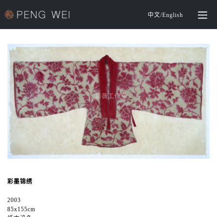
中文
/
English
©️彭薇工作室
彩墨锦绣
2003
85x155cm