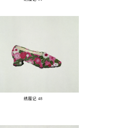
©️彭薇工作室
绣履记 48