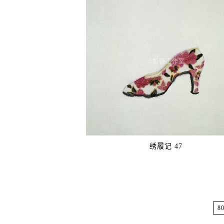
©️彭薇工作室
绣履记 47
8