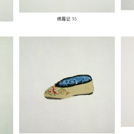
绣履记 55
©️彭薇工作室