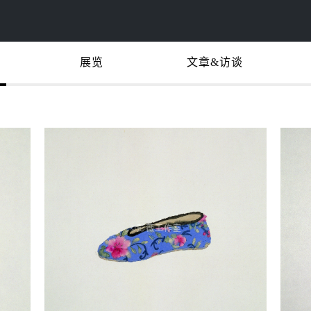
展览
文章&访谈
©️彭薇工作室