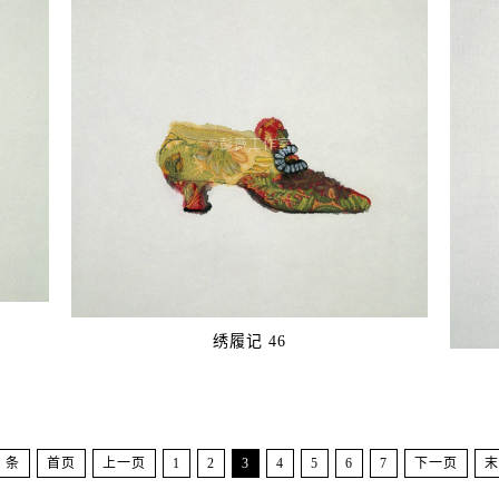
©️彭薇工作室
绣履记 46
0 条
首页
上一页
1
2
3
4
5
6
7
下一页
末