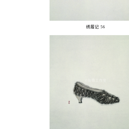
绣履记 56
©️彭薇工作室