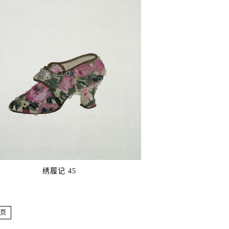
©️彭薇工作室
绣履记 45
页