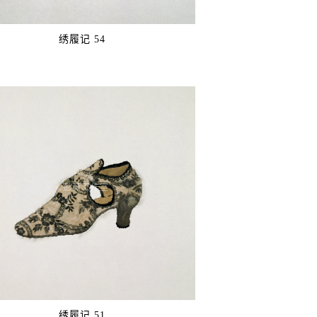
绣履记 54
©️彭薇工作室
绣履记 51